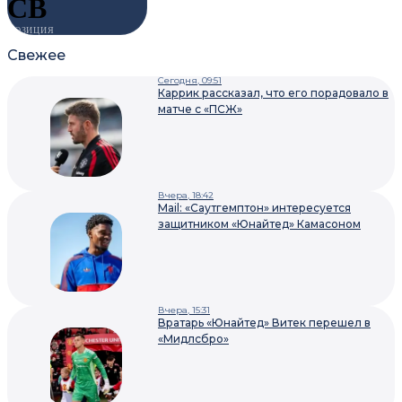
CB
ПОЗИЦИЯ
Свежее
Сегодня, 09:51
Каррик рассказал, что его порадовало в
матче с «ПСЖ»
Вчера, 18:42
Mail: «Саутгемптон» интересуется
защитником «Юнайтед» Камасоном
Вчера, 15:31
Вратарь «Юнайтед» Витек перешел в
«Мидлсбро»