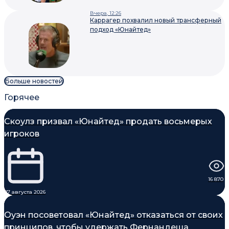
Вчера, 12:26
Каррагер похвалил новый трансферный
подход «Юнайтед»
Больше новостей
Горячее
Скоулз призвал «Юнайтед» продать восьмерых
игроков
16 870
07 августа 2026
Оуэн посоветовал «Юнайтед» отказаться от своих
принципов, чтобы удержать Фернандеша