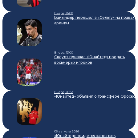
Вчера, 16:00
Байындыр перешел в «Сельту» на правах
аренды
Вчера, 13:00
Скоулз призвал «Юнайтед» продать
восьмерых игроков
Вчера, 09:53
«Юнайтед» объявил о трансфере Ороско
06 августа 2026
«Юнайтед» придется заплатить