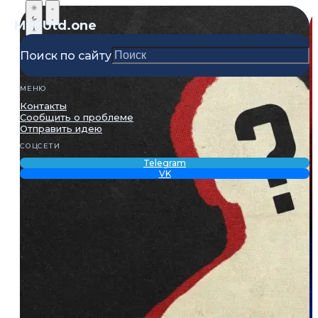
ManUtd
.one
Поиск по сайту
МЕНЮ
Контакты
Сообщить о проблеме
Отправить идею
СОЦСЕТИ
Telegram
VK