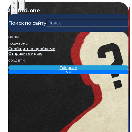
ManUtd
.one
Поиск по сайту
МЕНЮ
Контакты
Сообщить о проблеме
Отправить идею
СОЦСЕТИ
Telegram
VK