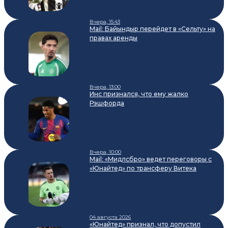
Вчера, 15:43
Mail: Байындыр перейдет в «Сельту» на
правах аренды
Вчера, 13:00
Инс признался, что ему жалко
Рэшфорда
Вчера, 10:00
Mail: «Мидлсбро» ведет переговоры с
«Юнайтед» по трансферу Витека
04 августа 2026
«Юнайтед» признал, что допустил