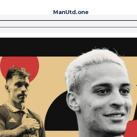
ManUtd
.one
Telegram
VK