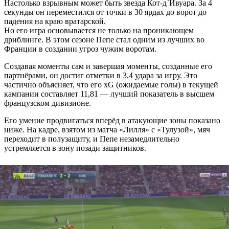
Настолько взрывным может быть звезда Кот-д`Ивуара. За 4
секунды он переместился от точки в 30 ярдах до ворот до
падения на краю вратарской.
Но его игра основывается не только на проникающем
дриблинге. В этом сезоне Пепе стал одним из лучших во
Франции в создании угроз чужим воротам.
Создавая моменты сам и завершая моменты, созданные его
партнёрами, он достиг отметки в 3,4 удара за игру. Это
частично объясняет, что его xG (ожидаемые голы) в текущей
кампании составляет 11,81 — лучший показатель в высшем
французском дивизионе.
Его умение продвигаться вперёд в атакующие зоны показано
ниже. На кадре, взятом из матча «Лилля» с «Тулузой», мяч
переходит в полузащиту, и Пепе незамедлительно
устремляется в зону позади защитников.