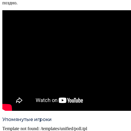
поздно.
Упомянутые игроки
Template not found: /templates/unified/poll.tpl