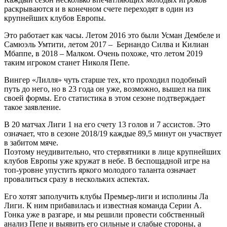
раскрываются и в конечном счете переходят в один из
крупнейших клубов Европы.
Это работает как часы. Летом 2016 это были Усман Дембеле и
Самюэль Умтити, летом 2017 – Бернандо Силва и Килиан
Мбаппе, в 2018 – Малком. Очень похоже, что летом 2019
таким игроком станет Николя Пепе.
Вингер «Лилля» чуть старше тех, кто проходил подобный
путь до него, но в 23 года он уже, возможно, вышел на пик
своей формы. Его статистика в этом сезоне подтверждает
такое заявление.
В 20 матчах Лиги 1 на его счету 13 голов и 7 ассистов. Это
означает, что в сезоне 2018/19 каждые 89,5 минут он участвует
в забитом мяче.
Поэтому неудивительно, что стервятники в лице крупнейших
клубов Европы уже кружат в небе. В беспощадной игре на
топ-уровне упустить яркого молодого таланта означает
провалиться сразу в нескольких аспектах.
Его хотят заполучить клубы Премьер-лиги и исполины Ла
Лиги. К ним прибавилась и известная команда Серии А.
Гонка уже в разгаре, и мы решили провести собственный
анализ Пепе и выявить его сильные и слабые стороны, а