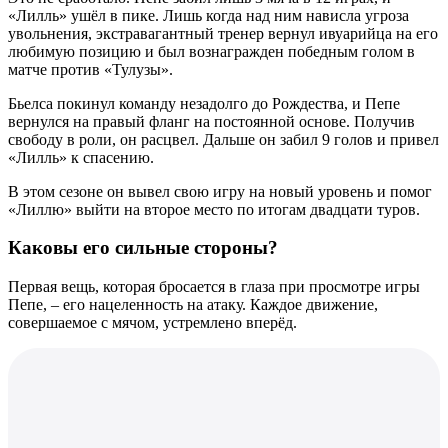
«Лилль» ушёл в пике. Лишь когда над ним нависла угроза
увольнения, экстравагантный тренер вернул ивуарийца на его
любимую позицию и был вознагражден победным голом в
матче против «Тулузы».
Бьелса покинул команду незадолго до Рождества, и Пепе
вернулся на правый фланг на постоянной основе. Получив
свободу в роли, он расцвел. Дальше он забил 9 голов и привел
«Лилль» к спасению.
В этом сезоне он вывел свою игру на новый уровень и помог
«Лиллю» выйти на второе место по итогам двадцати туров.
Каковы его сильные стороны?
Первая вещь, которая бросается в глаза при просмотре игры
Пепе, – его нацеленность на атаку. Каждое движение,
совершаемое с мячом, устремлено вперёд.