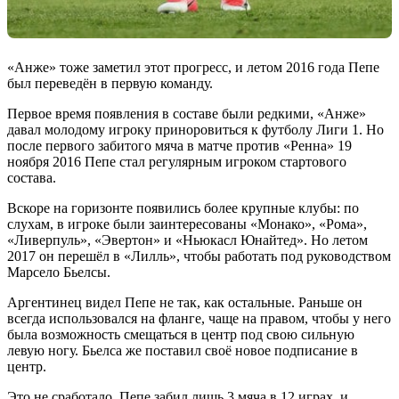
«Анже» тоже заметил этот прогресс, и летом 2016 года Пепе
был переведён в первую команду.
Первое время появления в составе были редкими, «Анже»
давал молодому игроку приноровиться к футболу Лиги 1. Но
после первого забитого мяча в матче против «Ренна» 19
ноября 2016 Пепе стал регулярным игроком стартового
состава.
Вскоре на горизонте появились более крупные клубы: по
слухам, в игроке были заинтересованы «Монако», «Рома»,
«Ливерпуль», «Эвертон» и «Ньюкасл Юнайтед». Но летом
2017 он перешёл в «Лилль», чтобы работать под руководством
Марсело Бьелсы.
Аргентинец видел Пепе не так, как остальные. Раньше он
всегда использовался на фланге, чаще на правом, чтобы у него
была возможность смещаться в центр под свою сильную
левую ногу. Бьелса же поставил своё новое подписание в
центр.
Это не сработало. Пепе забил лишь 3 мяча в 12 играх, и