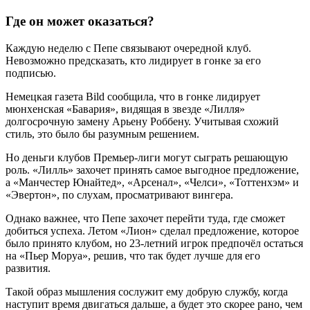
Где он может оказаться?
Каждую неделю с Пепе связывают очередной клуб.
Невозможно предсказать, кто лидирует в гонке за его
подписью.
Немецкая газета Bild сообщила, что в гонке лидирует
мюнхенская «Бавария», видящая в звезде «Лилля»
долгосрочную замену Арьену Роббену. Учитывая схожий
стиль, это было бы разумным решением.
Но деньги клубов Премьер-лиги могут сыграть решающую
роль. «Лилль» захочет принять самое выгодное предложение,
а «Манчестер Юнайтед», «Арсенал», «Челси», «Тоттенхэм» и
«Эвертон», по слухам, просматривают вингера.
Однако важнее, что Пепе захочет перейти туда, где сможет
добиться успеха. Летом «Лион» сделал предложение, которое
было принято клубом, но 23-летний игрок предпочёл остаться
на «Пьер Моруа», решив, что так будет лучше для его
развития.
Такой образ мышления сослужит ему добрую службу, когда
наступит время двигаться дальше, а будет это скорее рано, чем