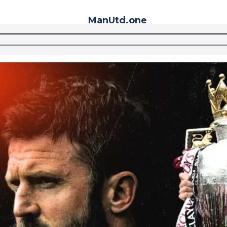
ManUtd
.one
Telegram
VK